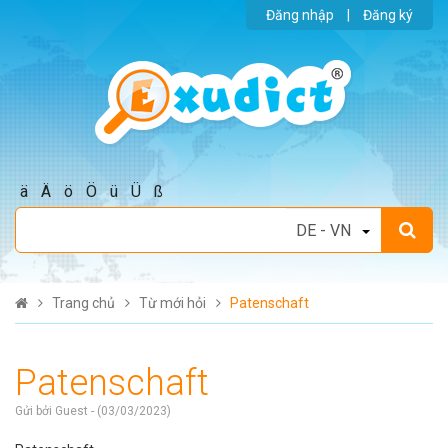
Đăng nhập
|
Đăng ký
ä
Ä
ö
Ö
ü
Ü
ß
Trang chủ
Từ mới hỏi
Patenschaft
Patenschaft
Gửi bởi Guest - (03/03/2023)