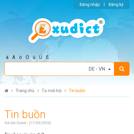
Đăng nhập
|
Đăng ký
ä
Ä
ö
Ö
ü
Ü
ß
Trang chủ
Từ mới hỏi
Tin buồn
Tin buồn
Gửi bởi Guest - (17/05/2026)