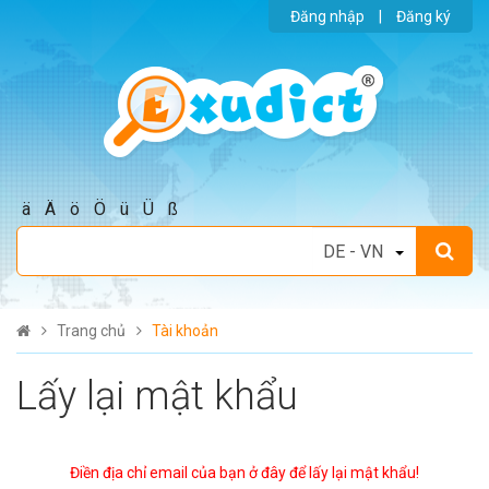
Đăng nhập
|
Đăng ký
ä
Ä
ö
Ö
ü
Ü
ß
Trang chủ
Tài khoản
Lấy lại mật khẩu
Điền địa chỉ email của bạn ở đây để lấy lại mật khẩu!