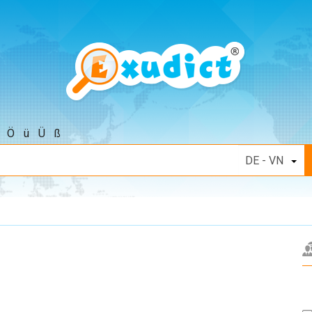
Ö
ü
Ü
ß