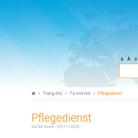
ä
Ä
ö
Trang chủ
Từ mới hỏi
Pflegedienst
Pflegedienst
Gửi bởi Guest - (22/11/2022)