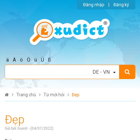
Đăng nhập
|
Đăng ký
ä
Ä
ö
Ö
ü
Ü
ß
Trang chủ
Từ mới hỏi
Đẹp
Đẹp
Gửi bởi Guest - (04/07/2022)