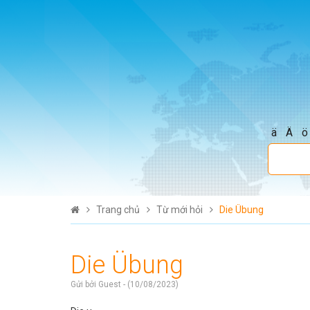
ä
Ä
ö
Trang chủ
Từ mới hỏi
Die Übung
Die Übung
Gửi bởi Guest - (10/08/2023)