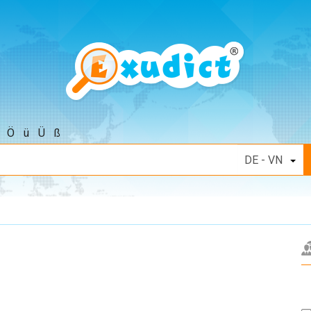
Ö
ü
Ü
ß