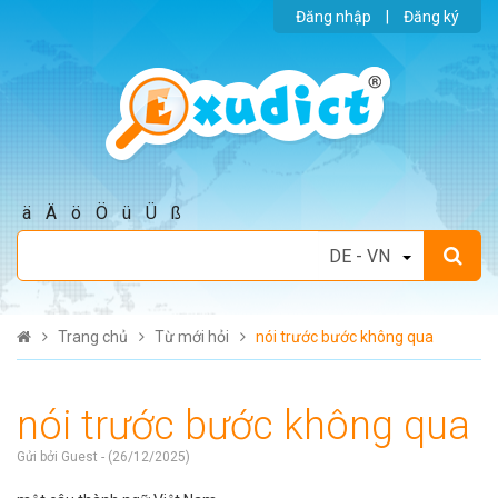
Đăng nhập
|
Đăng ký
ä
Ä
ö
Ö
ü
Ü
ß
Trang chủ
Từ mới hỏi
nói trước bước không qua
nói trước bước không qua
Gửi bởi Guest - (26/12/2025)