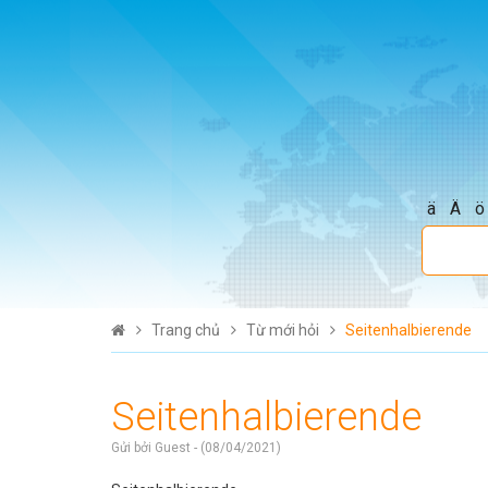
ä
Ä
ö
Trang chủ
Từ mới hỏi
Seitenhalbierende
Seitenhalbierende
Gửi bởi Guest - (08/04/2021)