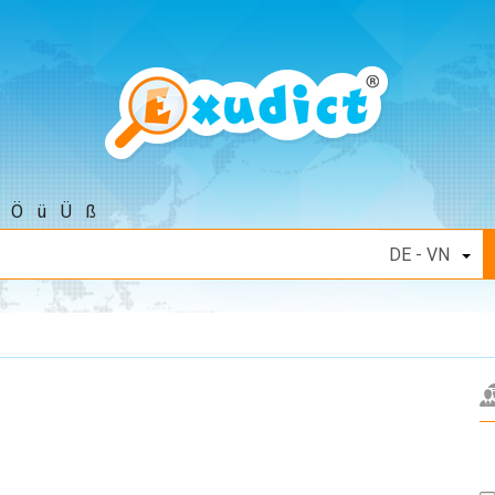
Ö
ü
Ü
ß