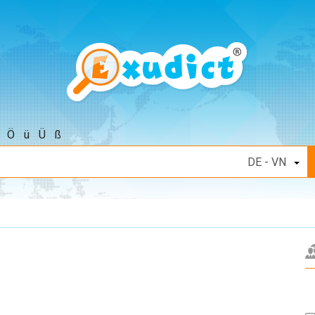
Ö
ü
Ü
ß