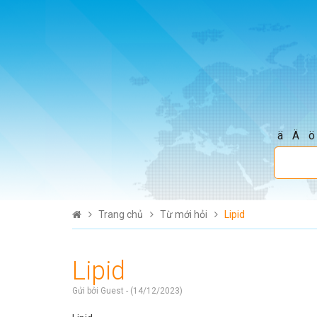
ä
Ä
ö
Trang chủ
Từ mới hỏi
Lipid
Lipid
Gửi bởi Guest - (14/12/2023)