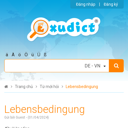
Đăng nhập
|
Đăng ký
ä
Ä
ö
Ö
ü
Ü
ß
Trang chủ
Từ mới hỏi
Lebensbedingung
Lebensbedingung
Gửi bởi Guest - (01/04/2024)