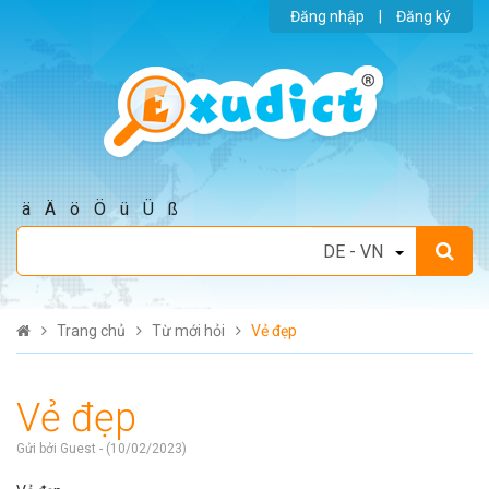
Đăng nhập
|
Đăng ký
ä
Ä
ö
Ö
ü
Ü
ß
Trang chủ
Từ mới hỏi
Vẻ đẹp
Vẻ đẹp
Gửi bởi Guest - (10/02/2023)