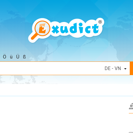
Ö
ü
Ü
ß