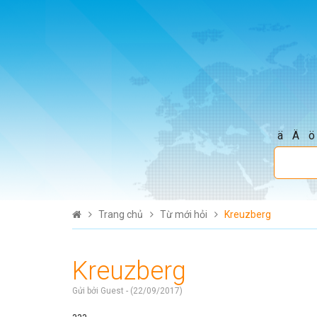
ä
Ä
ö
Trang chủ
Từ mới hỏi
Kreuzberg
Kreuzberg
Gửi bởi Guest - (22/09/2017)