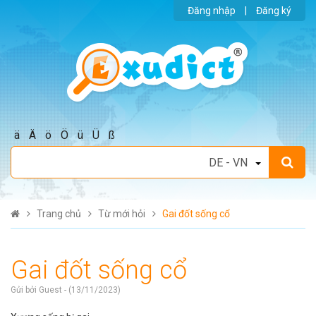
Đăng nhập
|
Đăng ký
ä
Ä
ö
Ö
ü
Ü
ß
Trang chủ
Từ mới hỏi
Gai đốt sống cổ
Gai đốt sống cổ
Gửi bởi Guest - (13/11/2023)