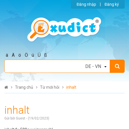
Đăng nhập
|
Đăng ký
ä
Ä
ö
Ö
ü
Ü
ß
Trang chủ
Từ mới hỏi
inhalt
inhalt
Gửi bởi Guest - (19/02/2023)