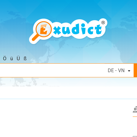
Ö
ü
Ü
ß