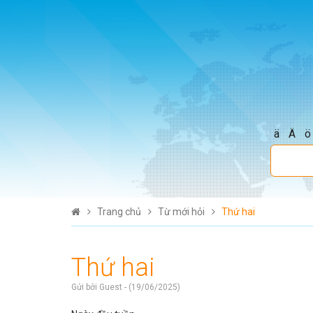
ä
Ä
ö
Trang chủ
Từ mới hỏi
Thứ hai
Thứ hai
Gửi bởi Guest - (19/06/2025)