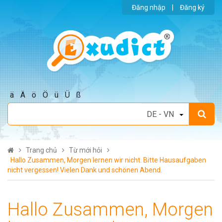
Đăng nhập
|
Đăng ký
ä
Ä
ö
Ö
ü
Ü
ß
Trang chủ
Từ mới hỏi
Hallo Zusammen, Morgen lernen wir nicht. Bitte Hausaufgaben
nicht vergessen! Vielen Dank und schönen Abend.
Hallo Zusammen, Morgen