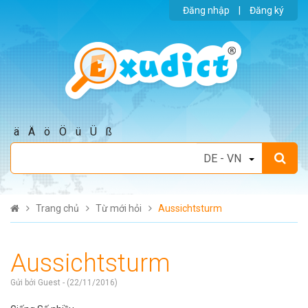
Đăng nhập
|
Đăng ký
ä
Ä
ö
Ö
ü
Ü
ß
Trang chủ
Từ mới hỏi
Aussichtsturm
Aussichtsturm
Gửi bởi Guest - (22/11/2016)