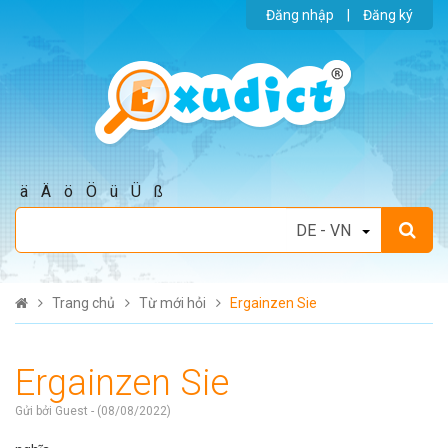
Đăng nhập
|
Đăng ký
ä
Ä
ö
Ö
ü
Ü
ß
Trang chủ
Từ mới hỏi
Ergainzen Sie
Ergainzen Sie
Gửi bởi Guest - (08/08/2022)