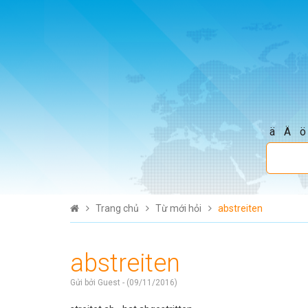
ä
Ä
ö
Trang chủ
Từ mới hỏi
abstreiten
abstreiten
Gửi bởi Guest - (09/11/2016)