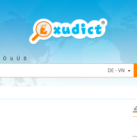
Ö
ü
Ü
ß