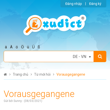
Đăng nhập
|
Đăng ký
ä
Ä
ö
Ö
ü
Ü
ß
Trang chủ
Từ mới hỏi
Vorausgegangene
Vorausgegangene
Gửi bởi Sunny - (08/03/2021)