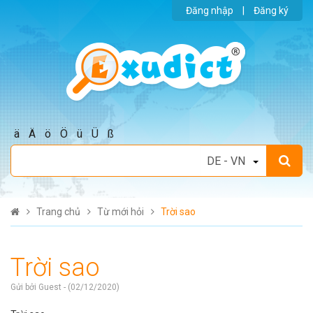
Đăng nhập
|
Đăng ký
ä
Ä
ö
Ö
ü
Ü
ß
Trang chủ
Từ mới hỏi
Trời sao
Trời sao
Gửi bởi Guest - (02/12/2020)