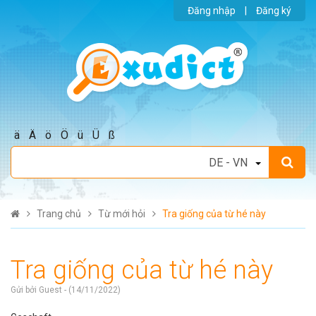
Đăng nhập
|
Đăng ký
ä
Ä
ö
Ö
ü
Ü
ß
Trang chủ
Từ mới hỏi
Tra giống của từ hé này
Tra giống của từ hé này
Gửi bởi Guest - (14/11/2022)