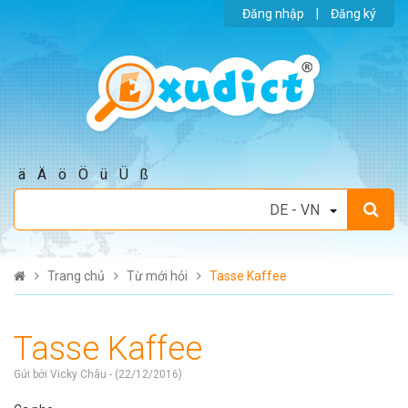
Đăng nhập
|
Đăng ký
ä
Ä
ö
Ö
ü
Ü
ß
Trang chủ
Từ mới hỏi
Tasse Kaffee
Tasse Kaffee
Gửi bởi Vicky Châu - (22/12/2016)