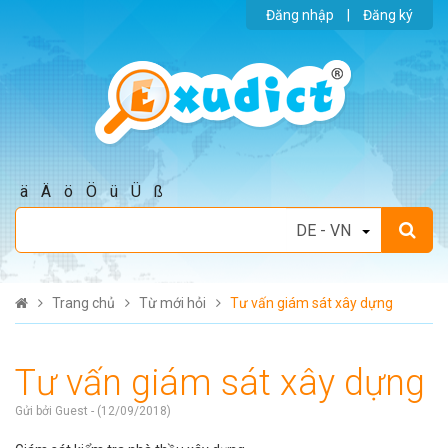
Đăng nhập
|
Đăng ký
ä
Ä
ö
Ö
ü
Ü
ß
Trang chủ
Từ mới hỏi
Tư vấn giám sát xây dựng
Tư vấn giám sát xây dựng
Gửi bởi Guest - (12/09/2018)