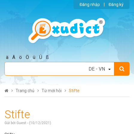
Đăng nhập
|
Đăng ký
ä
Ä
ö
Ö
ü
Ü
ß
Trang chủ
Từ mới hỏi
Stifte
Stifte
Gửi bởi Guest - (10/12/2021)