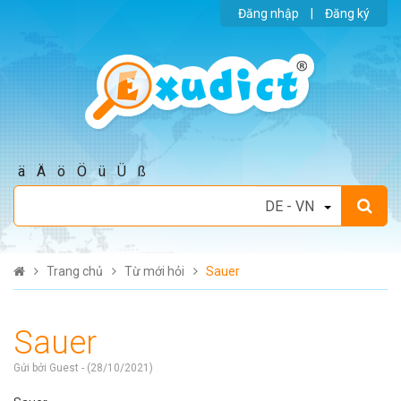
Đăng nhập
|
Đăng ký
ä
Ä
ö
Ö
ü
Ü
ß
Trang chủ
Từ mới hỏi
Sauer
Sauer
Gửi bởi Guest - (28/10/2021)