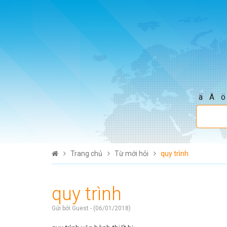
ä
Ä
ö
Trang chủ
Từ mới hỏi
quy trình
quy trình
Gửi bởi Guest - (06/01/2018)