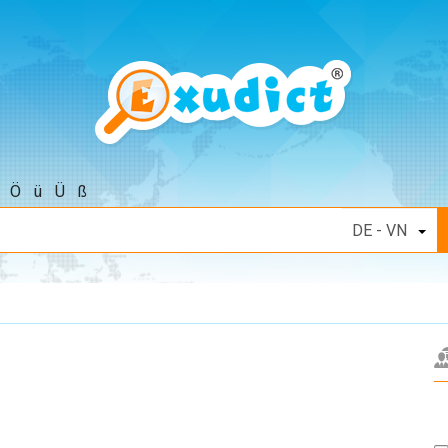
Ö
ü
Ü
ß