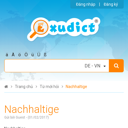
Đăng nhập
|
Đăng ký
ä
Ä
ö
Ö
ü
Ü
ß
Trang chủ
Từ mới hỏi
Nachhaltige
Nachhaltige
Gửi bởi Guest - (01/02/2017)