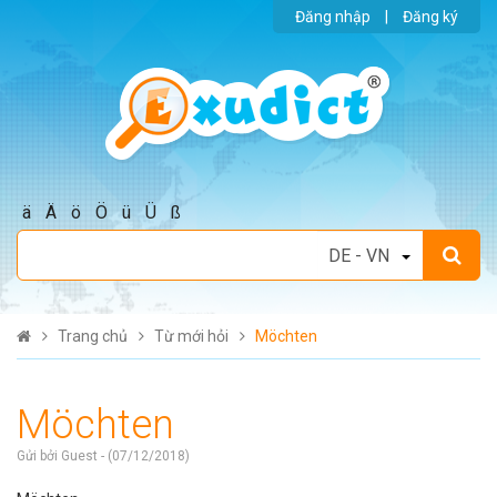
Đăng nhập
|
Đăng ký
ä
Ä
ö
Ö
ü
Ü
ß
Trang chủ
Từ mới hỏi
Möchten
Möchten
Gửi bởi Guest - (07/12/2018)