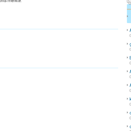
chts merkte.
G
G
G
G
G
G
G
G