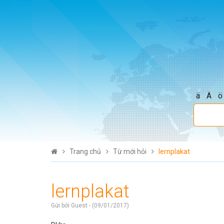
ä
Ä
ö
Trang chủ
Từ mới hỏi
lernplakat
lernplakat
Gửi bởi Guest - (09/01/2017)