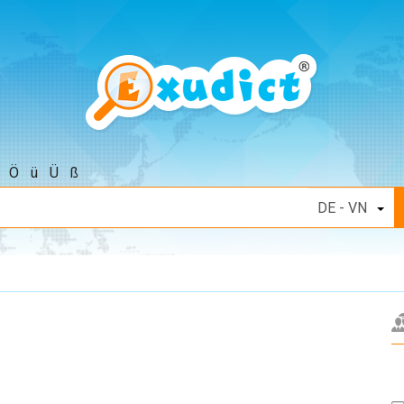
Ö
ü
Ü
ß