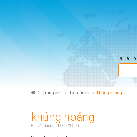
ä
Ä
ö
Trang chủ
Từ mới hỏi
khủng hoảng
khủng hoảng
Gửi bởi Guest - (13/02/2026)