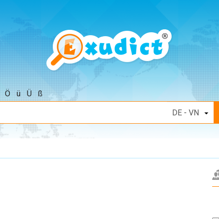
Ö
ü
Ü
ß