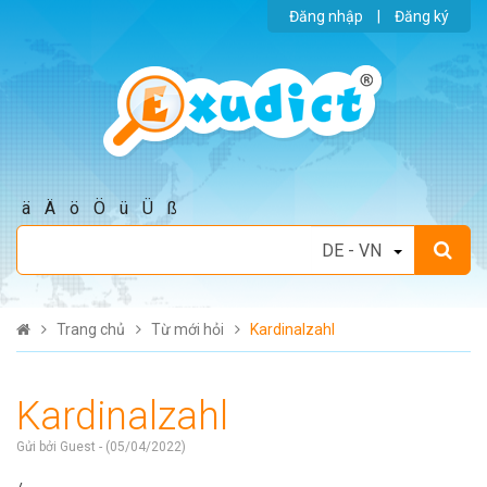
Đăng nhập
|
Đăng ký
ä
Ä
ö
Ö
ü
Ü
ß
Trang chủ
Từ mới hỏi
Kardinalzahl
Kardinalzahl
Gửi bởi Guest - (05/04/2022)