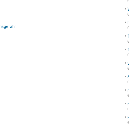
G
G
nsgefahr.
G
G
G
G
G
G
G
G