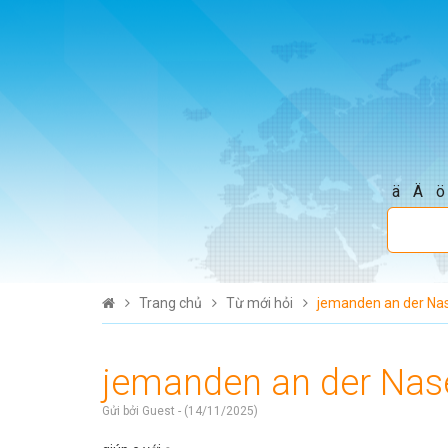
ä
Ä
ö
Trang chủ
Từ mới hỏi
jemanden an der Na
jemanden an der Nas
Gửi bởi Guest - (14/11/2025)