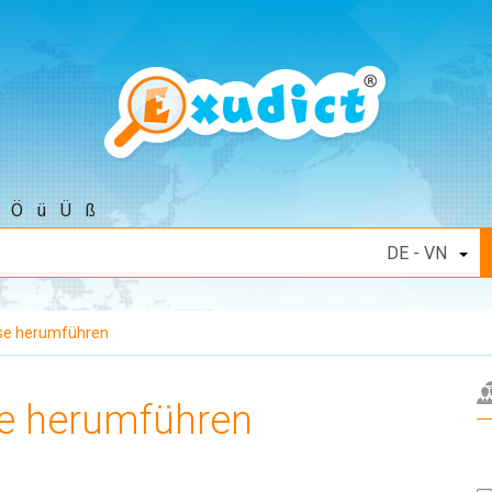
Ö
ü
Ü
ß
se herumführen
e herumführen