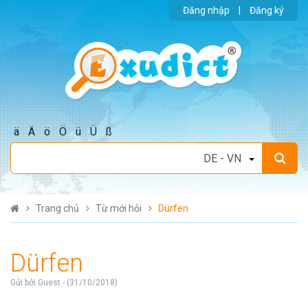
Đăng nhập
|
Đăng ký
ä
Ä
ö
Ö
ü
Ü
ß
Trang chủ
Từ mới hỏi
Dürfen
Dürfen
Gửi bởi Guest - (31/10/2018)