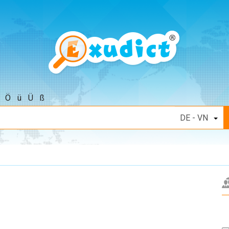
Ö
ü
Ü
ß