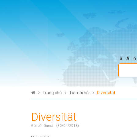
ä
Ä
ö
Trang chủ
Từ mới hỏi
Diversität
Diversität
Gửi bởi Guest - (30/04/2018)