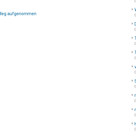
G
olleg aufgenommen
G
G
G
G
G
G
G
G
G