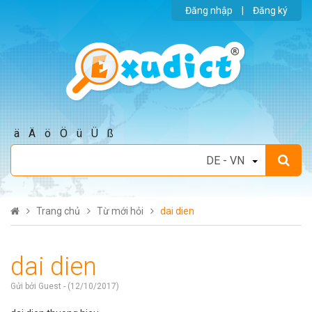
Đăng nhập
|
Đăng ký
ä
Ä
ö
Ö
ü
Ü
ß
Trang chủ
Từ mới hỏi
dai dien
dai dien
Gửi bởi Guest - (12/10/2017)