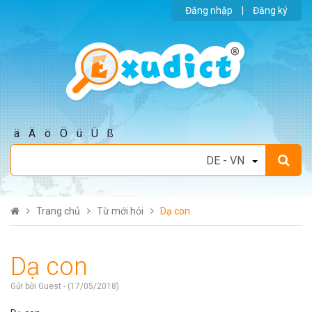
Đăng nhập
|
Đăng ký
ä
Ä
ö
Ö
ü
Ü
ß
Trang chủ
Từ mới hỏi
Dạ con
Dạ con
Gửi bởi Guest - (17/05/2018)