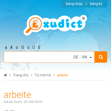
Đăng nhập
|
Đăng ký
ä
Ä
ö
Ö
ü
Ü
ß
Trang chủ
Từ mới hỏi
arbeite
arbeite
Gửi bởi Guest - (01/08/2023)