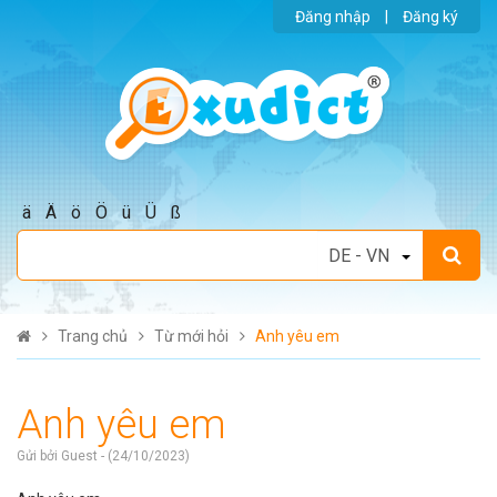
Đăng nhập
|
Đăng ký
ä
Ä
ö
Ö
ü
Ü
ß
Trang chủ
Từ mới hỏi
Anh yêu em
Anh yêu em
Gửi bởi Guest - (24/10/2023)