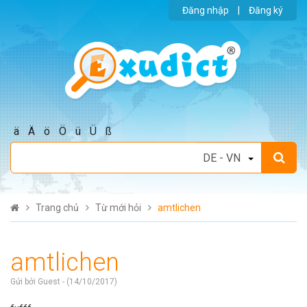
Đăng nhập
|
Đăng ký
ä
Ä
ö
Ö
ü
Ü
ß
Trang chủ
Từ mới hỏi
amtlichen
amtlichen
Gửi bởi Guest - (14/10/2017)