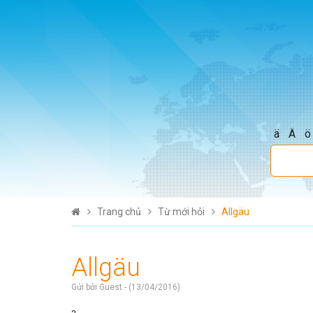
ä
Ä
ö
Trang chủ
Từ mới hỏi
Allgäu
Allgäu
Gửi bởi Guest - (13/04/2016)