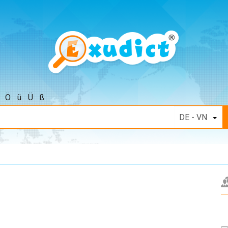
Ö
ü
Ü
ß