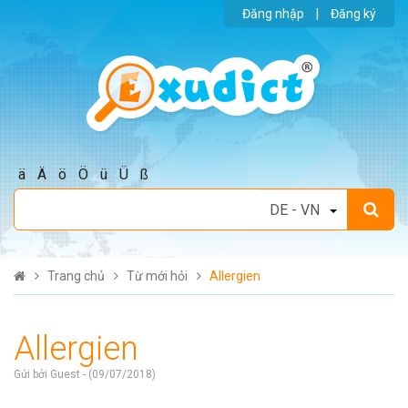
Đăng nhập
|
Đăng ký
ä
Ä
ö
Ö
ü
Ü
ß
Trang chủ
Từ mới hỏi
Allergien
Allergien
Gửi bởi Guest - (09/07/2018)