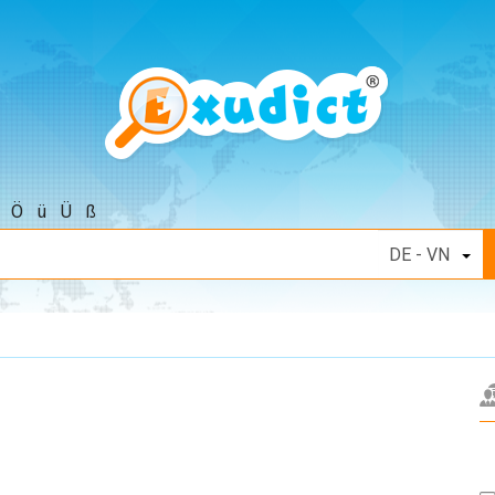
Ö
ü
Ü
ß