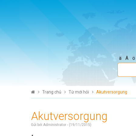
ä
Ä
ö
Trang chủ
Từ mới hỏi
Akutversorgung
Akutversorgung
Gửi bởi Administrator - (19/11/2015)