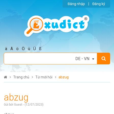
Đăng nhập
|
Đăng ký
ä
Ä
ö
Ö
ü
Ü
ß
Trang chủ
Từ mới hỏi
abzug
abzug
Gửi bởi Guest - (12/07/2023)