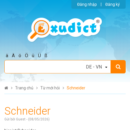
Đăng nhập
|
Đăng ký
ä
Ä
ö
Ö
ü
Ü
ß
Trang chủ
Từ mới hỏi
Schneider
Schneider
Gửi bởi Guest - (08/05/2026)