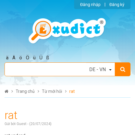
Đăng nhập
|
Đăng ký
ä
Ä
ö
Ö
ü
Ü
ß
Trang chủ
Từ mới hỏi
rat
rat
Gửi bởi Guest - (20/07/2024)