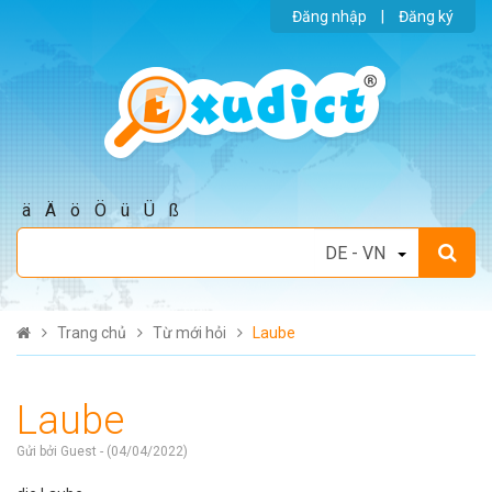
Đăng nhập
|
Đăng ký
ä
Ä
ö
Ö
ü
Ü
ß
Trang chủ
Từ mới hỏi
Laube
Laube
Gửi bởi Guest - (04/04/2022)