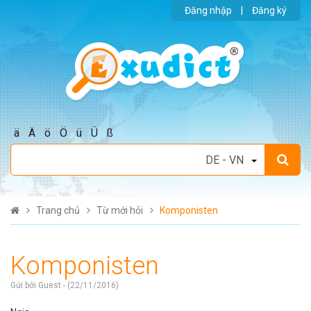
Đăng nhập
|
Đăng ký
ä
Ä
ö
Ö
ü
Ü
ß
Trang chủ
Từ mới hỏi
Komponisten
Komponisten
Gửi bởi Guest - (22/11/2016)