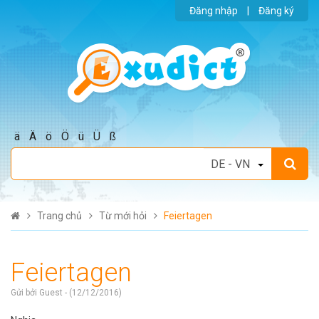
Đăng nhập
|
Đăng ký
ä
Ä
ö
Ö
ü
Ü
ß
Trang chủ
Từ mới hỏi
Feiertagen
Feiertagen
Gửi bởi Guest - (12/12/2016)